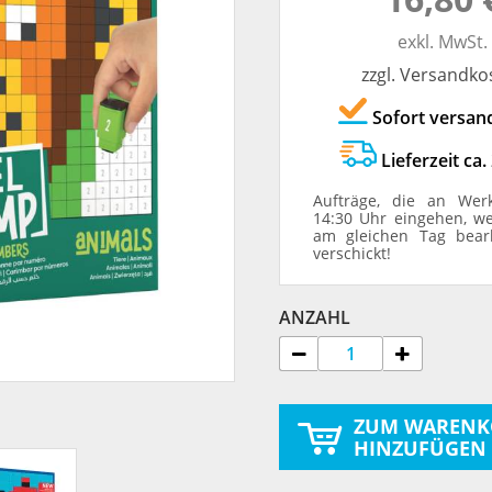
TRODAT® ID PROTECTOR
VERSCHLUSSKAPPEN
exkl. MwSt.
zzgl. Versandko
STEMPELHALTER
Sofort versan
E
Lieferzeit ca.
Aufträge, die an Wer
14:30 Uhr eingehen, w
am gleichen Tag bear
verschickt!
ANZAHL
ZUM WARENK
HINZUFÜGEN