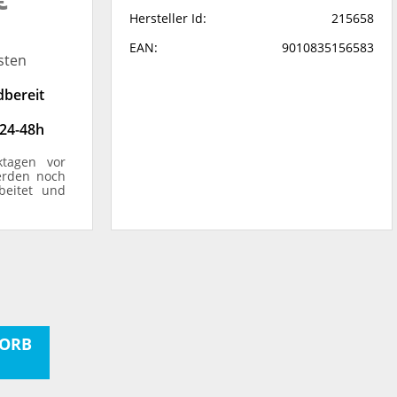
Hersteller Id:
215658
EAN:
9010835156583
sten
dbereit
 24-48h
ktagen vor
erden noch
beitet und
ORB