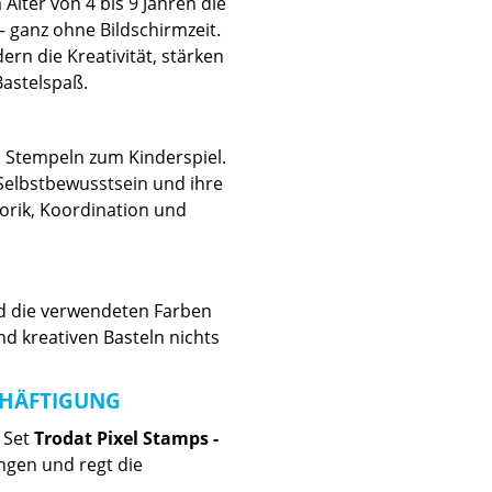
Alter von 4 bis 9 Jahren die
– ganz ohne Bildschirmzeit.
rn die Kreativität, stärken
astelspaß.
 Stempeln zum Kinderspiel.
 Selbstbewusstsein und ihre
orik, Koordination und
und die verwendeten Farben
d kreativen Basteln nichts
CHÄFTIGUNG
 Set
Trodat Pixel Stamps -
ngen und regt die