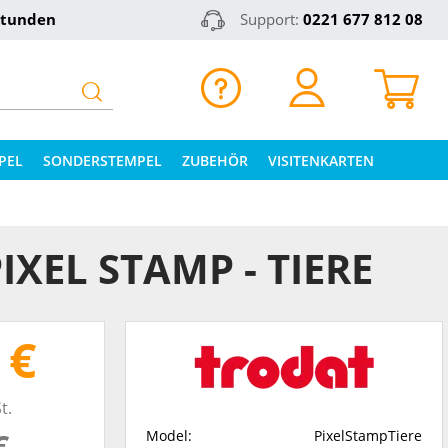
Stunden
Support:
0221 677 812 08
PEL
SONDERSTEMPEL
ZUBEHÖR
VISITENKARTEN
IXEL STAMP - TIERE
 €
t.
€
Model:
PixelStampTiere