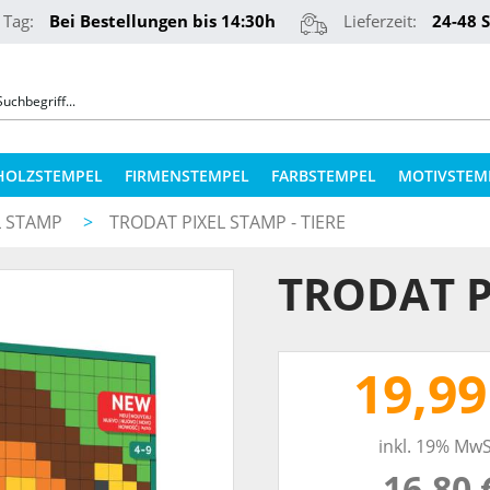
 Tag:
Bei Bestellungen bis 14:30h
Lieferzeit:
24-48 
HOLZSTEMPEL
FIRMENSTEMPEL
FARBSTEMPEL
MOTIVSTEM
L STAMP
>
TRODAT PIXEL STAMP - TIERE
COLOP STEMPELKISSEN
STEMPELKUGELSCHREIBER
TRODAT P
ERSATZPLATTEN NACH TYPEN
PRÄGEZANGEN
ERSATZPLATTEN NACH GRÖSSE
REINER NUMEROTEURE
19,99
ERSATZKISSEN
TEXTILSTEMPEL
STEMPELFARBEN
inkl. 19% MwS
QR-CODE STEMPEL
STEMPELKISSEN FÜR HOLZSTEMPEL
16,80 