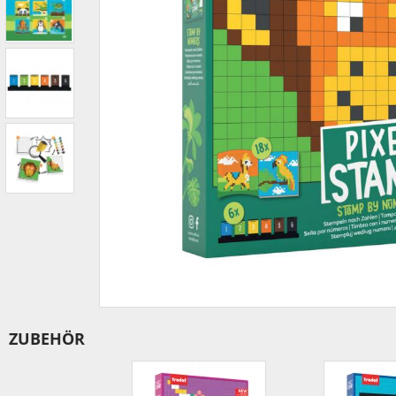
IBAN-BIC-STEMPEL
TRODAT® VINTAGE
PRINTY Z. SELBER SETZEN
EASYPRINT LINE
TRODAT® CREATIVE MINI STEMPEL
PERSONALISIERTE ADRESSSTEMPEL
TRODAT® PIXEL STAMP
STEMPELFRITZ IMPRINT LINE SKYBLU
ZUBEHÖR