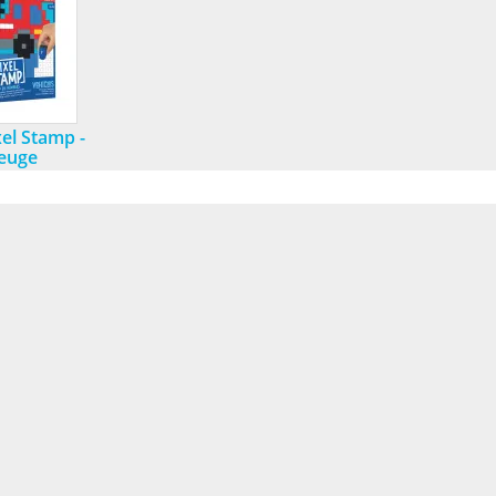
el Stamp -
euge