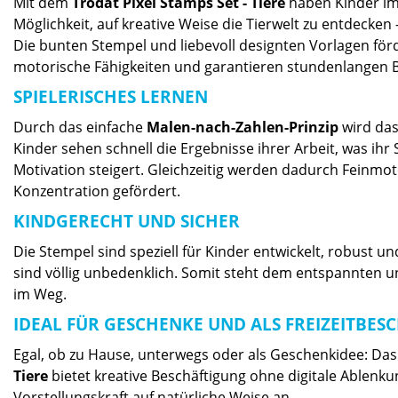
Mit dem
Trodat Pixel Stamps Set - Tiere
haben Kinder im 
Möglichkeit, auf kreative Weise die Tierwelt zu entdecken 
Die bunten Stempel und liebevoll designten Vorlagen förde
motorische Fähigkeiten und garantieren stundenlangen B
SPIELERISCHES LERNEN
Durch das einfache
Malen-nach-Zahlen-Prinzip
wird das
Kinder sehen schnell die Ergebnisse ihrer Arbeit, was ihr
Motivation steigert. Gleichzeitig werden dadurch Feinmot
Konzentration gefördert.
KINDGERECHT UND SICHER
Die Stempel sind speziell für Kinder entwickelt, robust 
sind völlig unbedenklich. Somit steht dem entspannten un
im Weg.
IDEAL FÜR GESCHENKE UND ALS FREIZEITBES
Egal, ob zu Hause, unterwegs oder als Geschenkidee: Das
Tiere
bietet kreative Beschäftigung ohne digitale Ablenku
Vorstellungskraft auf natürliche Weise an.