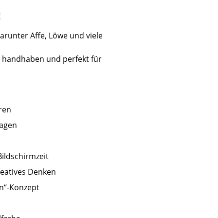
E
arunter Affe, Löwe und viele
u handhaben und perfekt für
hren
lagen
Bildschirmzeit
reatives Denken
en“-Konzept