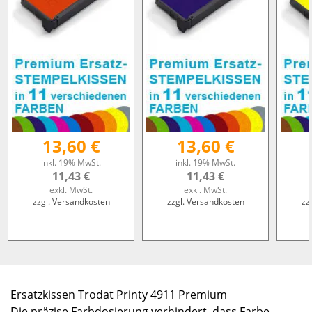
13,60 €
13,60 €
inkl. 19% MwSt.
inkl. 19% MwSt.
11,43 €
11,43 €
exkl. MwSt.
exkl. MwSt.
zzgl. Versandkosten
zzgl. Versandkosten
zz
Ersatzkissen Trodat Printy 4911 Premium
Die präzise Farbdosierung verhindert, dass Farbe