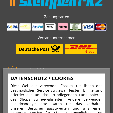
Zahlungsarten
Versandunternehmen
E-Mail-Adresse
info@stempelfritz.de
DATENSCHUTZ / COOKIES
Telefon
Diese Webseite verwendet Cookies, um Ihnen den
0221 677 812 08
bestmöglichen Service zu gewährleisten. Einige sind
erforderliche um das grundlegenden Funktionieren
des Shops zu gewährleiten. Andere verwenden
pseudoanonymisierte Daten um das verhalten
Über uns
unserer Besucher auszuwerten und uns einen
besseren Service für Sie zu ermöglichen. Das