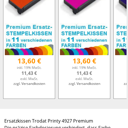
13,60 €
13,60 €
inkl. 19% MwSt.
inkl. 19% MwSt.
11,43 €
11,43 €
exkl. MwSt.
exkl. MwSt.
zzgl. Versandkosten
zzgl. Versandkosten
zz
Ersatzkissen Trodat Printy 4927 Premium
Die präzise Farbdosierung verhindert, dass Farbe