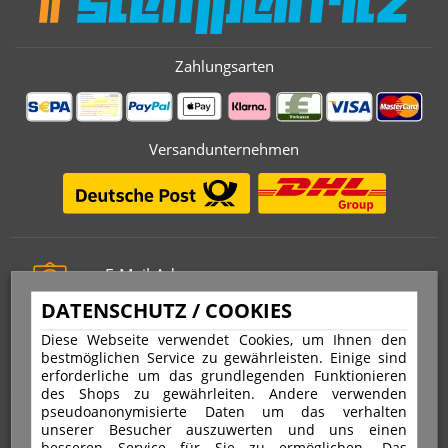
Zahlungsarten
Versandunternehmen
E-Mail-Adresse
info@stempelfritz.de
DATENSCHUTZ / COOKIES
Telefon
Diese Webseite verwendet Cookies, um Ihnen den
0221 677 812 08
bestmöglichen Service zu gewährleisten. Einige sind
erforderliche um das grundlegenden Funktionieren
des Shops zu gewährleiten. Andere verwenden
pseudoanonymisierte Daten um das verhalten
Über uns
unserer Besucher auszuwerten und uns einen
besseren Service für Sie zu ermöglichen. Das