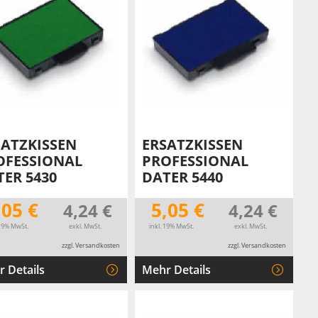
SATZKISSEN
ERSATZKISSEN
OFESSIONAL
PROFESSIONAL
TER 5430
DATER 5440
,05 €
5,05 €
4,24 €
4,24 €
 19% MwSt.
exkl. MwSt.
inkl. 19% MwSt.
exkl. MwSt.
zzgl. Versandkosten
zzgl. Versandkosten
 Details
Mehr Details