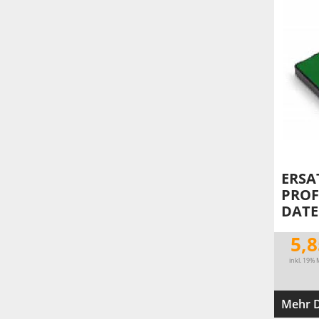
ERSA
PROF
DATE
5,8
inkl. 19% 
Mehr D