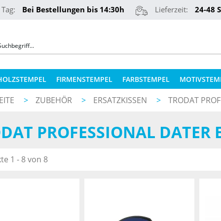
 Tag:
Bei Bestellungen bis 14:30h
Lieferzeit:
24-48 
HOLZSTEMPEL
FIRMENSTEMPEL
FARBSTEMPEL
MOTIVSTEM
EITE
>
ZUBEHÖR
>
ERSATZKISSEN
>
TRODAT PROF
COLOP STEMPELKISSEN
STEMPELKUGELSCHREIBER
DAT PROFESSIONAL DATER 
ERSATZPLATTEN NACH TYPEN
PRÄGEZANGEN
ERSATZPLATTEN NACH GRÖSSE
REINER NUMEROTEURE
e 1 - 8 von 8
ERSATZKISSEN
TEXTILSTEMPEL
STEMPELFARBEN
QR-CODE STEMPEL
STEMPELKISSEN FÜR HOLZSTEMPEL