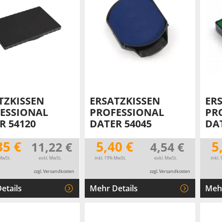
TRODAT® ID PROTECTOR
VERSCHLUSSKAPPEN
STEMPELHALTER
E
TZKISSEN
ERSATZKISSEN
ER
ESSIONAL
PROFESSIONAL
PR
R 54120
DATER 54045
DA
35 €
5,40 €
5
11,22 €
4,54 €
MwSt.
exkl. MwSt.
inkl. 19% MwSt.
exkl. MwSt.
inkl.
zzgl. Versandkosten
zzgl. Versandkosten
etails
Mehr Details
Mehr