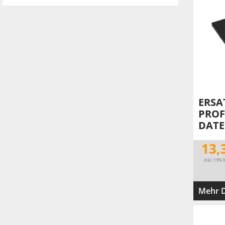
IBAN-BIC-STEMPEL
TRODAT® VINTAGE
PRINTY Z. SELBER SETZEN
EASYPRINT LINE
TRODAT® CREATIVE MINI STEMPEL
PERSONALISIERTE ADRESSSTEMPEL
TRODAT® PIXEL STAMP
STEMPELFRITZ IMPRINT LINE SKYBLU
ERSA
PROF
DATE
13,
inkl. 19% 
Mehr D