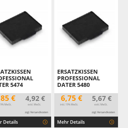
SATZKISSEN
ERSATZKISSEN
OFESSIONAL
PROFESSIONAL
TER 5474
DATER 5480
,85 €
6,75 €
4,92 €
5,67 €
 19% MwSt.
exkl. MwSt.
inkl. 19% MwSt.
exkl. MwSt.
zzgl. Versandkosten
zzgl. Versandkosten
 Details
Mehr Details