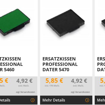
TZKISSEN
ERSATZKISSEN
ER
ESSIONAL
PROFESSIONAL
PR
R 5460
DATER 5470
DA
5 €
5,85 €
5
4,92 €
4,92 €
MwSt.
exkl. MwSt.
inkl. 19% MwSt.
exkl. MwSt.
inkl.
zzgl. Versandkosten
zzgl. Versandkosten
etails
Mehr Details
Mehr