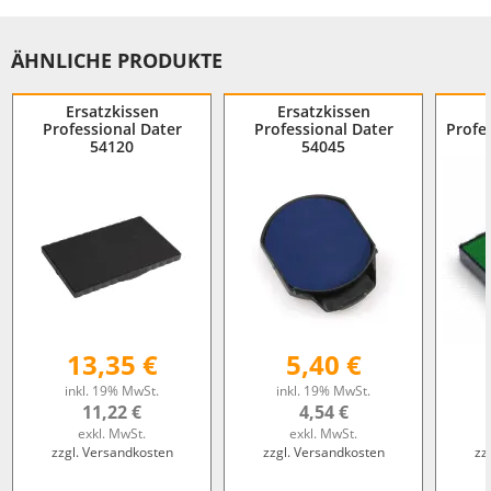
ÄHNLICHE PRODUKTE
Ersatzkissen
Ersatzkissen
Professional Dater
Professional Dater
Profe
54120
54045
13,35 €
5,40 €
inkl. 19% MwSt.
inkl. 19% MwSt.
11,22 €
4,54 €
exkl. MwSt.
exkl. MwSt.
zzgl. Versandkosten
zzgl. Versandkosten
zz