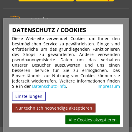
E-Mail-Adresse
info@stempelfritz.de
DATENSCHUTZ / COOKIES
Telefon
Diese Webseite verwendet Cookies, um Ihnen den
0221 677 812 08
bestmöglichen Service zu gewährleisten. Einige sind
erforderliche um das grundlegenden Funktionieren
des Shops zu gewährleiten. Andere verwenden
pseudoanonymisierte Daten um das verhalten
Über uns
unserer Besucher auszuwerten und uns einen
besseren Service für Sie zu ermöglichen. Das
Einverständnis zur Nutzung von Cookies können sie
VERTRAG WIDERRUFEN
IMPRESSUM
jederzeit wiederrufen. Weitere Informationen finden
Sie in der
Datenschutz-Info
.
Impressum
DATENSCHUTZ
WIDERRUFSRECHT
AGB
Einstellungen
VERSAND & ZAHLUNGSARTEN
KONTAKT
IHR KONTO
WARENKORB
MAGAZIN
GPSR
Nur technisch notwendige akzeptieren
Alle Cookies akzeptieren
Alle Preise inkl. 19% MwSt. zzgl. Versandkosten | Copyright © 2026 Stempel Toenges GmbH - Alle Rechte vorbehalten