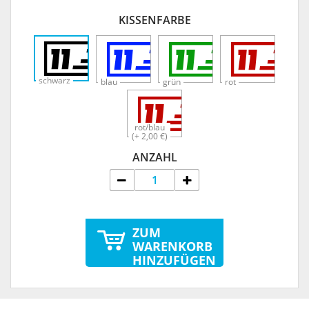
KISSENFARBE
schwarz
blau
grün
rot
rot/blau
(+ 2,00 €)
ANZAHL
ZUM
WARENKORB
HINZUFÜGEN