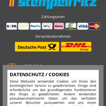
Zahlungsarten
Versandunternehmen
E-Mail-Adresse
info@stempelfritz.de
DATENSCHUTZ / COOKIES
Telefon
Diese Webseite verwendet Cookies, um Ihnen den
0221 677 812 08
bestmöglichen Service zu gewährleisten. Einige sind
erforderliche um das grundlegenden Funktionieren
des Shops zu gewährleiten. Andere verwenden
pseudoanonymisierte Daten um das verhalten
Über uns
unserer Besucher auszuwerten und uns einen