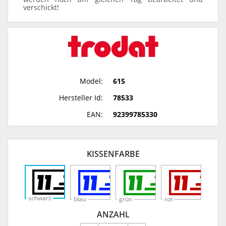
verschickt!
Model:
615
Hersteller Id:
78533
EAN:
92399785330
KISSENFARBE
schwarz
blau
grün
rot
ANZAHL