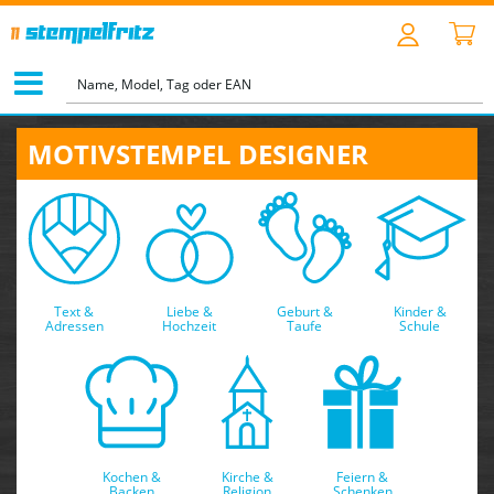
MOTIVSTEMPEL DESIGNER
Text &
Liebe &
Geburt &
Kinder &
Adressen
Hochzeit
Taufe
Schule
Kochen &
Kirche &
Feiern &
Backen
Religion
Schenken