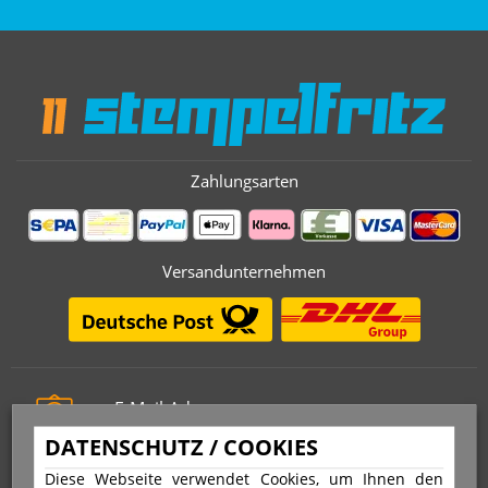
Zahlungsarten
Versandunternehmen
E-Mail-Adresse
info@stempelfritz.de
DATENSCHUTZ / COOKIES
Telefon
Diese Webseite verwendet Cookies, um Ihnen den