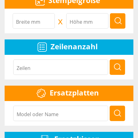
Stempelgröße
x
Zeilenanzahl
Ersatzplatten