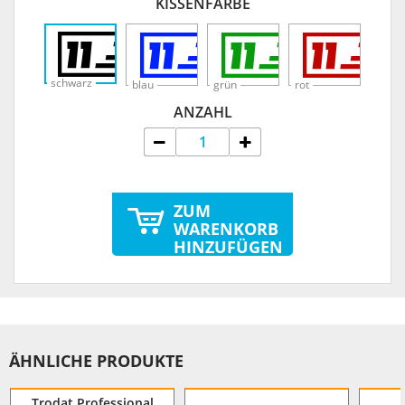
KISSENFARBE
schwarz
blau
grün
rot
ANZAHL
ZUM
WARENKORB
HINZUFÜGEN
ÄHNLICHE PRODUKTE
Trodat Professional