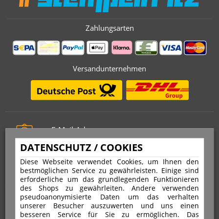
Zahlungsarten
Versandunternehmen
E-Mail-Adresse
info@stempelfritz.de
DATENSCHUTZ / COOKIES
Telefon
Diese Webseite verwendet Cookies, um Ihnen den
0221 677 812 08
bestmöglichen Service zu gewährleisten. Einige sind
erforderliche um das grundlegenden Funktionieren
des Shops zu gewährleiten. Andere verwenden
pseudoanonymisierte Daten um das verhalten
Über uns
unserer Besucher auszuwerten und uns einen
besseren Service für Sie zu ermöglichen. Das