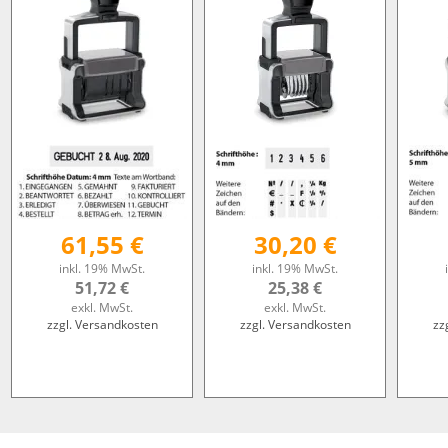
61,55 €
30,20 €
inkl. 19% MwSt.
inkl. 19% MwSt.
51,72 €
25,38 €
exkl. MwSt.
exkl. MwSt.
zzgl. Versandkosten
zzgl. Versandkosten
zz