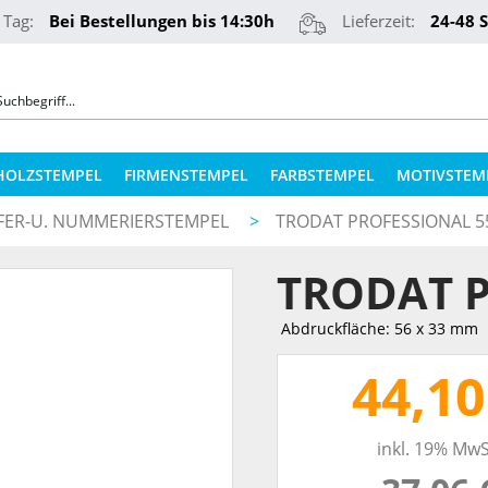
 Tag:
Bei Bestellungen bis 14:30h
Lieferzeit:
24-48 
HOLZSTEMPEL
FIRMENSTEMPEL
FARBSTEMPEL
MOTIVSTEM
FFER-U. NUMMERIERSTEMPEL
>
TRODAT PROFESSIONAL 5
COLOP STEMPELKISSEN
STEMPELKUGELSCHREIBER
TRODAT P
ERSATZPLATTEN NACH TYPEN
PRÄGEZANGEN
ERSATZPLATTEN NACH GRÖSSE
Abdruckfläche: 56 x 33 mm
REINER NUMEROTEURE
ERSATZKISSEN
44,10
TEXTILSTEMPEL
STEMPELFARBEN
inkl. 19% MwS
QR-CODE STEMPEL
STEMPELKISSEN FÜR HOLZSTEMPEL