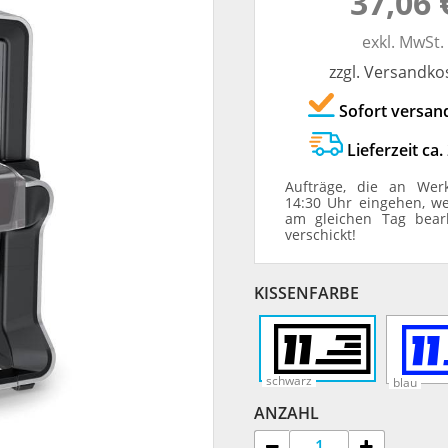
37,06 
TRODAT® ID PROTECTOR
VERSCHLUSSKAPPEN
exkl. MwSt.
zzgl. Versandko
STEMPELHALTER
Sofort versan
E
Lieferzeit ca.
Aufträge, die an Wer
14:30 Uhr eingehen, w
am gleichen Tag bear
verschickt!
KISSENFARBE
schwarz
blau
ANZAHL