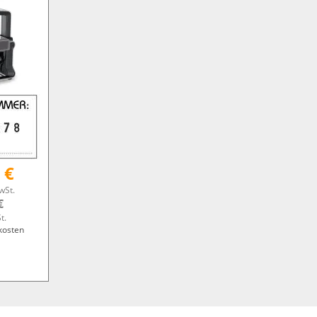
 €
wSt.
€
t.
kosten