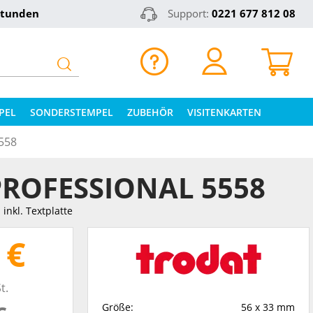
Stunden
Support:
0221 677 812 08
PEL
SONDERSTEMPEL
ZUBEHÖR
VISITENKARTEN
558
ROFESSIONAL 5558
inkl. Textplatte
 €
t.
Größe:
56 x 33 mm