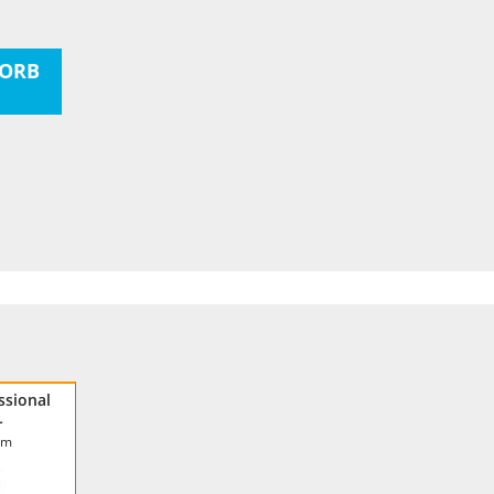
ORB
ssional
L
mm