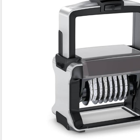
IBAN-BIC-STEMPEL
TRODAT® VINTAGE
PRINTY Z. SELBER SETZEN
EASYPRINT LINE
TRODAT® CREATIVE MINI STEMPEL
PERSONALISIERTE ADRESSSTEMPEL
TRODAT® PIXEL STAMP
STEMPELFRITZ IMPRINT LINE SKYBLU