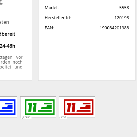
€
Model:
5558
Hersteller Id:
120198
sten
EAN:
190084201988
dbereit
 24-48h
ktagen vor
erden noch
beitet und
grün
rot