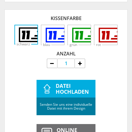
KISSENFARBE
schwarz
blau
grün
rot
ANZAHL
DATEI
HOCHLADEN
Senden Sie uns eine individuelle
Datei mit ihrem Design
ONLINE