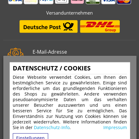
Versandunternehmen
E-Mail-Adresse
info@stempelfritz.de
DATENSCHUTZ / COOKIES
Telefon
0221 677 812 08
Diese Webseite verwendet Cookies, um Ihnen den
bestmöglichen Service zu gewährleisten. Einige sind
erforderliche um das grundlegenden Funktionieren
des Shops zu gewährleiten. Andere verwenden
Über uns
pseudoanonymisierte Daten um das verhalten
unserer Besucher auszuwerten und uns einen
besseren Service für Sie zu ermöglichen. Das
VERTRAG WIDERRUFEN
IMPRESSUM
Einverständnis zur Nutzung von Cookies können sie
jederzeit wiederrufen. Weitere Informationen finden
DATENSCHUTZ
WIDERRUFSRECHT
AGB
Sie in der
Datenschutz-Info
.
Impressum
VERSAND & ZAHLUNGSARTEN
KONTAKT
IHR KONTO
Einstellungen