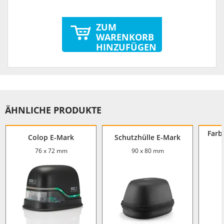
ZUM
WARENKORB
HINZUFÜGEN
ÄHNLICHE PRODUKTE
Farb
Colop E-Mark
Schutzhülle E-Mark
76 x 72 mm
90 x 80 mm