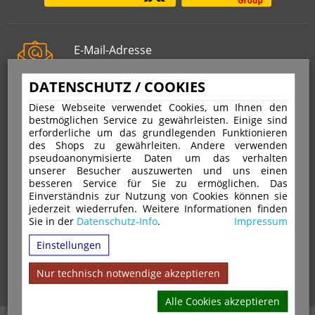
E-Mail-Adresse
info@stempelfritz.de
DATENSCHUTZ / COOKIES
Telefon
0221 677 812 08
Diese Webseite verwendet Cookies, um Ihnen den
bestmöglichen Service zu gewährleisten. Einige sind
erforderliche um das grundlegenden Funktionieren
des Shops zu gewährleiten. Andere verwenden
Über uns
pseudoanonymisierte Daten um das verhalten
unserer Besucher auszuwerten und uns einen
besseren Service für Sie zu ermöglichen. Das
VERTRAG WIDERRUFEN
IMPRESSUM
Einverständnis zur Nutzung von Cookies können sie
jederzeit wiederrufen. Weitere Informationen finden
DATENSCHUTZ
WIDERRUFSRECHT
AGB
Sie in der
Datenschutz-Info
.
Impressum
VERSAND & ZAHLUNGSARTEN
KONTAKT
IHR KONTO
Einstellungen
WARENKORB
MAGAZIN
GPSR
Nur technisch notwendige akzeptieren
Alle Cookies akzeptieren
Alle Preise inkl. 19% MwSt. zzgl. Versandkosten | Copyright © 2026 Stempel Toenges GmbH - Alle Rechte vorbehalten