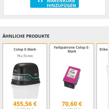
WARENKORB
HINZUFÜGEN
ÄHNLICHE PRODUKTE
Farbpatrone Colop E-
Colop E-Mark
Etike
Mark
76 x 72 mm
455,56 €
70,60 €