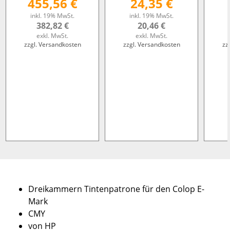
455,56 €
24,35 €
inkl. 19% MwSt.
inkl. 19% MwSt.
382,82 €
20,46 €
exkl. MwSt.
exkl. MwSt.
zzgl. Versandkosten
zzgl. Versandkosten
zz
Dreikammern Tintenpatrone für den Colop E-
Mark
CMY
von HP