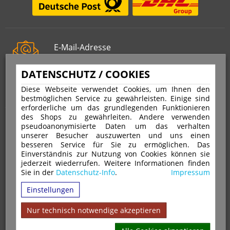
E-Mail-Adresse
info@stempelfritz.de
DATENSCHUTZ / COOKIES
Telefon
0221 677 812 08
Diese Webseite verwendet Cookies, um Ihnen den
bestmöglichen Service zu gewährleisten. Einige sind
erforderliche um das grundlegenden Funktionieren
des Shops zu gewährleiten. Andere verwenden
Über uns
pseudoanonymisierte Daten um das verhalten
unserer Besucher auszuwerten und uns einen
besseren Service für Sie zu ermöglichen. Das
VERTRAG WIDERRUFEN
IMPRESSUM
Einverständnis zur Nutzung von Cookies können sie
jederzeit wiederrufen. Weitere Informationen finden
DATENSCHUTZ
WIDERRUFSRECHT
AGB
Sie in der
Datenschutz-Info
.
Impressum
VERSAND & ZAHLUNGSARTEN
KONTAKT
IHR KONTO
Einstellungen
WARENKORB
MAGAZIN
GPSR
Nur technisch notwendige akzeptieren