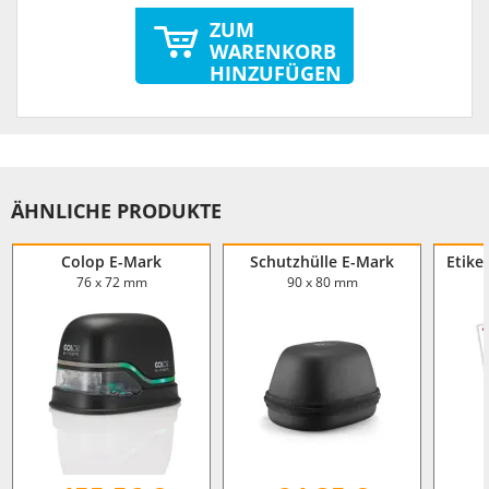
ZUM
WARENKORB
HINZUFÜGEN
ÄHNLICHE PRODUKTE
Colop E-Mark
Schutzhülle E-Mark
Etike
76 x 72 mm
90 x 80 mm