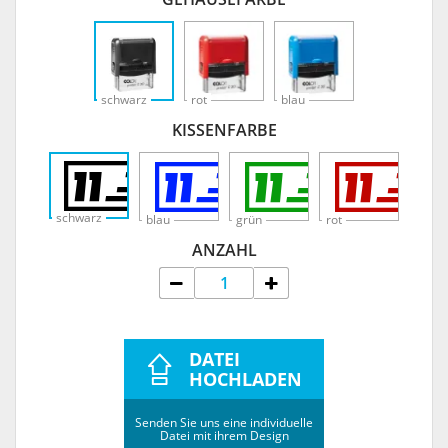
schwarz
rot
blau
KISSENFARBE
schwarz
blau
grün
rot
ANZAHL
DATEI
HOCHLADEN
Senden Sie uns eine individuelle
Datei mit ihrem Design