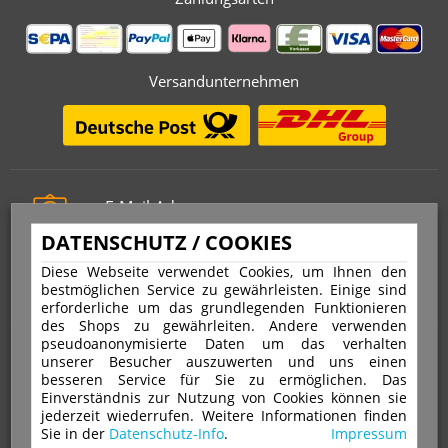
Versandunternehmen
E-Mail-Adresse
info@stempelfritz.de
DATENSCHUTZ / COOKIES
Telefon
Diese Webseite verwendet Cookies, um Ihnen den
0221 677 812 08
bestmöglichen Service zu gewährleisten. Einige sind
erforderliche um das grundlegenden Funktionieren
des Shops zu gewährleiten. Andere verwenden
pseudoanonymisierte Daten um das verhalten
Über uns
unserer Besucher auszuwerten und uns einen
besseren Service für Sie zu ermöglichen. Das
Einverständnis zur Nutzung von Cookies können sie
VERTRAG WIDERRUFEN
IMPRESSUM
jederzeit wiederrufen. Weitere Informationen finden
Sie in der
Datenschutz-Info
.
Impressum
DATENSCHUTZ
WIDERRUFSRECHT
AGB