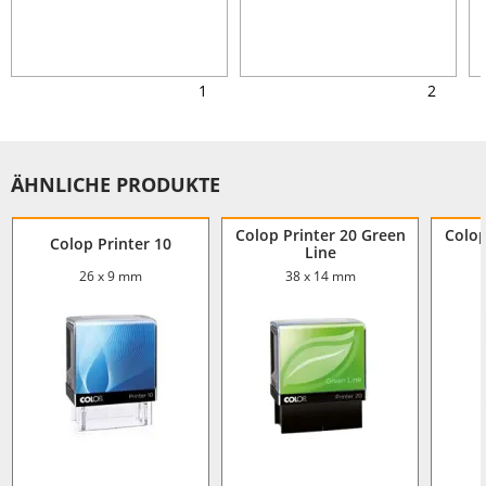
1
2
ÄHNLICHE PRODUKTE
Colop Printer 20 Green
Colop
Colop Printer 10
Line
26 x 9 mm
38 x 14 mm