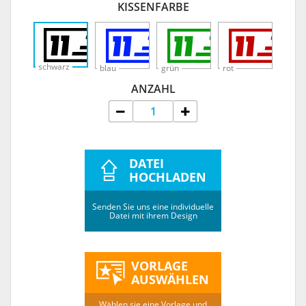
KISSENFARBE
schwarz
blau
grün
rot
ANZAHL
DATEI
HOCHLADEN
Senden Sie uns eine individuelle
Datei mit ihrem Design
VORLAGE
AUSWÄHLEN
Wählen sie eine Vorlage und