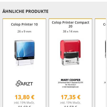
ÄHNLICHE PRODUKTE
Colop Printer Compact
Colop Printer 10
Co
20
26 x 9 mm
38 x 14 mm
13,80 €
17,35 €
inkl. 19% MwSt.
inkl. 19% MwSt.