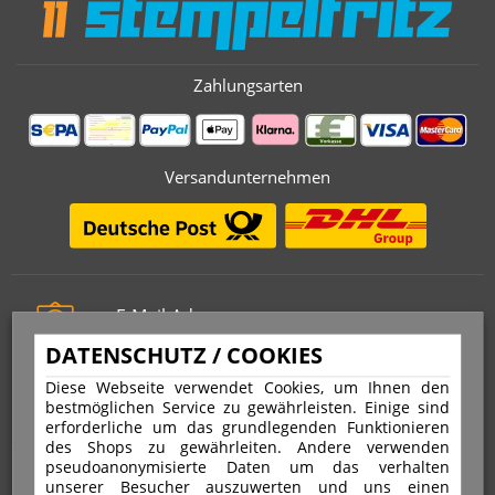
Zahlungsarten
Versandunternehmen
E-Mail-Adresse
info@stempelfritz.de
DATENSCHUTZ / COOKIES
Telefon
Diese Webseite verwendet Cookies, um Ihnen den
0221 677 812 08
bestmöglichen Service zu gewährleisten. Einige sind
erforderliche um das grundlegenden Funktionieren
des Shops zu gewährleiten. Andere verwenden
pseudoanonymisierte Daten um das verhalten
Über uns
unserer Besucher auszuwerten und uns einen