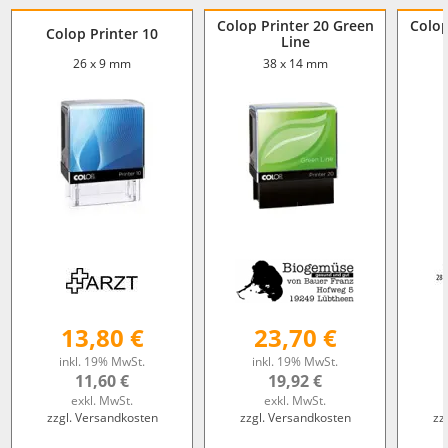
Colop Printer 20 Green
Colop
Colop Printer 10
Line
26 x 9 mm
38 x 14 mm
13,80 €
23,70 €
inkl. 19% MwSt.
inkl. 19% MwSt.
11,60 €
19,92 €
exkl. MwSt.
exkl. MwSt.
zzgl. Versandkosten
zzgl. Versandkosten
zz