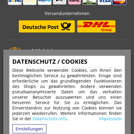
Versandunternehmen
E-Mail-Adresse
info@stempelfritz.de
DATENSCHUTZ / COOKIES
Telefon
Diese Webseite verwendet Cookies, um Ihnen den
0221 677 812 08
bestmöglichen Service zu gewährleisten. Einige sind
erforderliche um das grundlegenden Funktionieren
des Shops zu gewährleiten. Andere verwenden
pseudoanonymisierte Daten um das verhalten
Über uns
unserer Besucher auszuwerten und uns einen
besseren Service für Sie zu ermöglichen. Das
Einverständnis zur Nutzung von Cookies können sie
VERTRAG WIDERRUFEN
IMPRESSUM
jederzeit wiederrufen. Weitere Informationen finden
Sie in der
Datenschutz-Info
.
Impressum
DATENSCHUTZ
WIDERRUFSRECHT
AGB
Einstellungen
VERSAND & ZAHLUNGSARTEN
KONTAKT
IHR KONTO