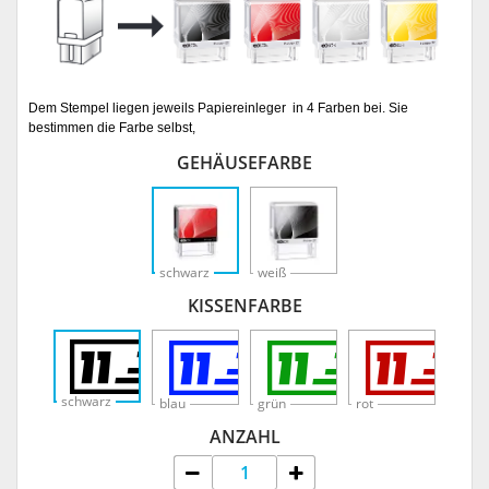
Dem Stempel liegen jeweils Papiereinleger
in 4 Farben bei. Sie
bestimmen die Farbe selbst,
GEHÄUSEFARBE
schwarz
weiß
KISSENFARBE
schwarz
blau
grün
rot
ANZAHL