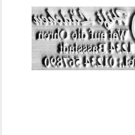
IBAN-BIC-STEMPEL
TRODAT® VINTAGE
PRINTY Z. SELBER SETZEN
EASYPRINT LINE
TRODAT® CREATIVE MINI STEMPEL
PERSONALISIERTE ADRESSSTEMPEL
TRODAT® PIXEL STAMP
STEMPELFRITZ IMPRINT LINE SKYBLU