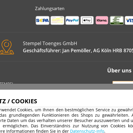
Zahlungsarten
Stempel Toenges GmbH
Geschäftsführer: Jan Pemöller, AG Köln HRB 870
Über uns
STEMPEL
VERT
IMPRE
Z / COOKIES
DATEN
rwendet Cookies, um Ihnen den bestmöglichen Service zu gewährle
WIDER
 das grundlegenden Funktionieren des Shops zu gewährleiten.
rte Daten um das verhalten unserer Besucher auszuwerten und u
AGB
u ermöglichen. Das Einverständnis zur Nutzung von Cookies kö
VERSA
re Informationen finden Sie in der
Datenschutz-Info
.