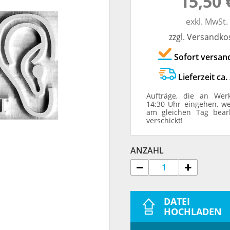
15,50 
TRODAT® ID PROTECTOR
VERSCHLUSSKAPPEN
exkl. MwSt.
zzgl. Versandko
STEMPELHALTER
Sofort versan
E
Lieferzeit ca.
Aufträge, die an Wer
14:30 Uhr eingehen, w
am gleichen Tag bear
verschickt!
ANZAHL
DATEI
HOCHLADEN