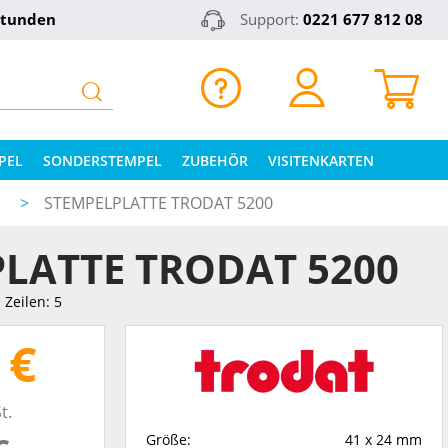
Stunden
Support:
0221 677 812 08
PEL
SONDERSTEMPEL
ZUBEHÖR
VISITENKARTEN
N
>
STEMPELPLATTE TRODAT 5200
LATTE TRODAT 5200
Zeilen: 5
 €
t.
Größe:
41 x 24 mm