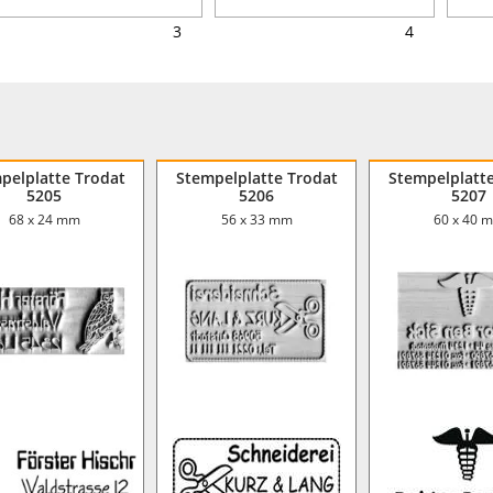
3
4
pelplatte Trodat
Stempelplatte Trodat
Stempelplatt
5205
5206
5207
68 x 24 mm
56 x 33 mm
60 x 40 