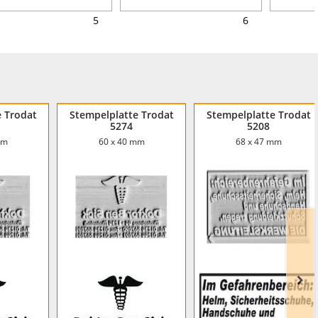
5
6
e Trodat
Stempelplatte Trodat
Stempelplatte Trodat
5274
5208
mm
60 x 40 mm
68 x 47 mm