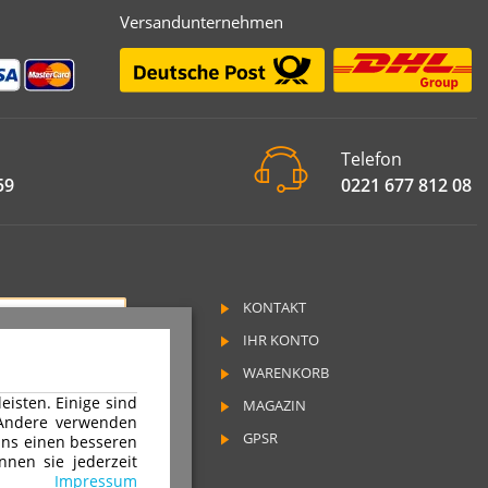
Versandunternehmen
Telefon
59
0221 677 812 08
KONTAKT
RAG WIDERRUFEN
IHR KONTO
SSUM
WARENKORB
SCHUTZ
isten. Einige sind
MAGAZIN
RUFSRECHT
 Andere verwenden
GPSR
ns einen besseren
nnen sie jederzeit
ND & ZAHLUNGSARTEN
Impressum