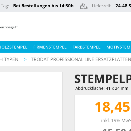
 Tag:
Bei Bestellungen bis 14:30h
Lieferzeit:
24-48 
HOLZSTEMPEL
FIRMENSTEMPEL
FARBSTEMPEL
MOTIVSTEM
CH TYPEN
>
TRODAT PROFESSIONAL LINE ERSATZPLATTE
COLOP STEMPELKISSEN
STEMPELKUGELSCHREIBER
STEMPELP
ERSATZPLATTEN NACH TYPEN
PRÄGEZANGEN
ERSATZPLATTEN NACH GRÖSSE
Abdruckfläche: 41 x 24 mm
REINER NUMEROTEURE
ERSATZKISSEN
18,45
TEXTILSTEMPEL
STEMPELFARBEN
inkl. 19% MwS
QR-CODE STEMPEL
STEMPELKISSEN FÜR HOLZSTEMPEL