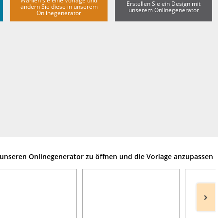
Wählen sie eine Vorlage und
Erstellen Sie ein Design mit
ändern Sie diese in unserem
unserem Onlinegenerator
Onlinegenerator
m unseren Onlinegenerator zu öffnen und die Vorlage anzupassen