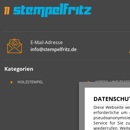
E-Mail-Adresse
info@stempelfritz.de
Kategorien
HOLZSTEMPEL
ADRESS- UND TEXT
DATENSCHUT
Diese Webseite ve
erforderliche um
pseudoanonymisie
Service für Sie z
wiederrufen. Weite