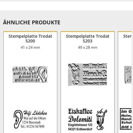
ÄHNLICHE PRODUKTE
Stempelplatte Trodat
Stempelplatte Trodat
Stem
5200
5203
41 x 24 mm
49 x 28 mm