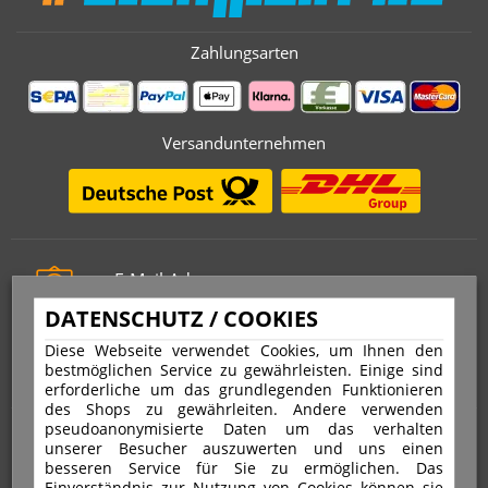
Zahlungsarten
Versandunternehmen
E-Mail-Adresse
info@stempelfritz.de
DATENSCHUTZ / COOKIES
Telefon
Diese Webseite verwendet Cookies, um Ihnen den
0221 677 812 08
bestmöglichen Service zu gewährleisten. Einige sind
erforderliche um das grundlegenden Funktionieren
des Shops zu gewährleiten. Andere verwenden
pseudoanonymisierte Daten um das verhalten
Über uns
unserer Besucher auszuwerten und uns einen
besseren Service für Sie zu ermöglichen. Das
Einverständnis zur Nutzung von Cookies können sie