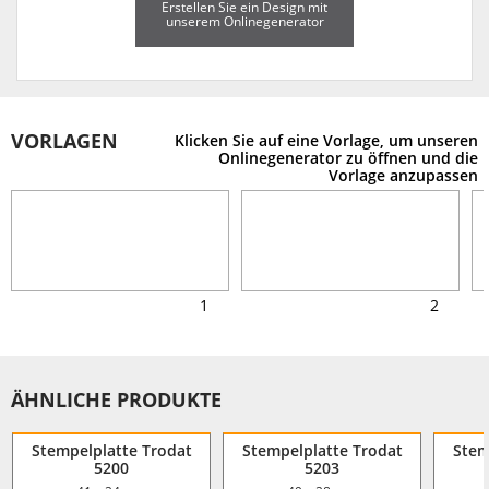
Erstellen Sie ein Design mit
unserem Onlinegenerator
VORLAGEN
Klicken Sie auf eine Vorlage, um unseren
Onlinegenerator zu öffnen und die
Vorlage anzupassen
1
2
ÄHNLICHE PRODUKTE
Stempelplatte Trodat
Stempelplatte Trodat
Stem
5200
5203