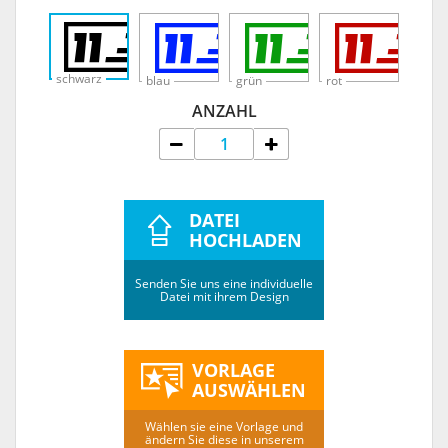
schwarz
blau
grün
rot
ANZAHL
DATEI
HOCHLADEN
Senden Sie uns eine individuelle
Datei mit ihrem Design
VORLAGE
AUSWÄHLEN
Wählen sie eine Vorlage und
ändern Sie diese in unserem