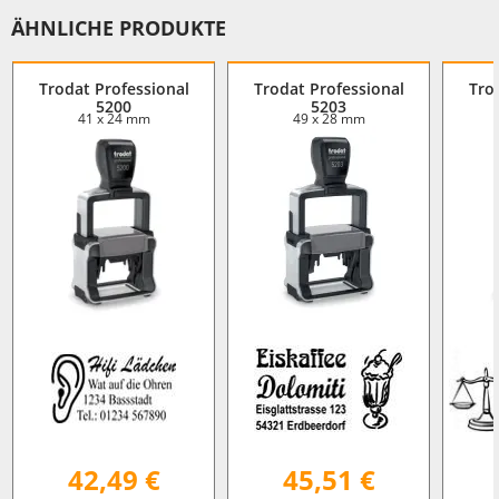
ÄHNLICHE PRODUKTE
Trodat Professional
Trodat Professional
Tro
5200
5203
41 x 24 mm
49 x 28 mm
42,49 €
45,51 €