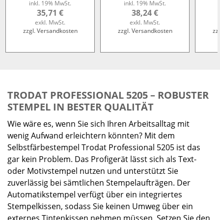
inkl. 19% MwSt.
inkl. 19% MwSt.
35,71 €
38,24 €
exkl. MwSt.
exkl. MwSt.
zzgl. Versandkosten
zzgl. Versandkosten
zz
TRODAT PROFESSIONAL 5205 – ROBUSTER
STEMPEL IN BESTER QUALITÄT
Wie wäre es, wenn Sie sich Ihren Arbeitsalltag mit
wenig Aufwand erleichtern könnten? Mit dem
Selbstfärbestempel Trodat Professional 5205 ist das
gar kein Problem. Das Profigerät lässt sich als Text-
oder Motivstempel nutzen und unterstützt Sie
zuverlässig bei sämtlichen Stempelaufträgen. Der
Automatikstempel verfügt über ein integriertes
Stempelkissen, sodass Sie keinen Umweg über ein
externes Tintenkissen nehmen müssen. Setzen Sie den