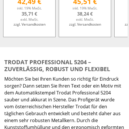
42,49 €
45,51 €
inkl. 19% MwSt.
inkl. 19% MwSt.
35,71 €
38,24 €
exkl. MwSt.
exkl. MwSt.
zzgl. Versandkosten
zzgl. Versandkosten
zz
TRODAT PROFESSIONAL 5204 –
ZUVERLÄSSIG, ROBUST UND FLEXIBEL
Möchten Sie bei Ihren Kunden so richtig für Eindruck
sorgen? Dann setzen Sie Ihren Text oder ein Motiv mit
dem Automatikstempel Trodat Professional 5204
sauber und akkurat in Szene. Das Profigerät wurde
vom österreichischen Hersteller Trodat für den
täglichen Gebrauch entwickelt und besteht daher aus
einem sehr robusten Metallkern. Durch die
Kunststoffumhüllung und den ergonomisch geformten