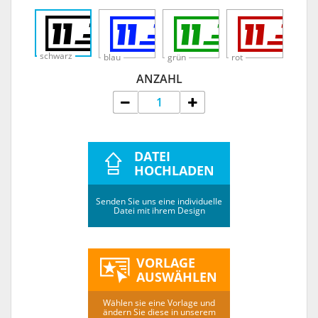
schwarz
blau
grün
rot
ANZAHL
DATEI
HOCHLADEN
Senden Sie uns eine individuelle
Datei mit ihrem Design
VORLAGE
AUSWÄHLEN
Wählen sie eine Vorlage und
ändern Sie diese in unserem