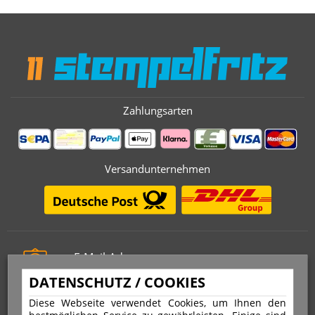
Zahlungsarten
Versandunternehmen
E-Mail-Adresse
info@stempelfritz.de
DATENSCHUTZ / COOKIES
Telefon
Diese Webseite verwendet Cookies, um Ihnen den
0221 677 812 08