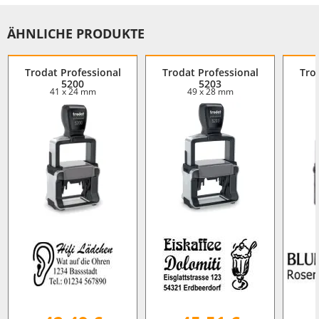
ÄHNLICHE PRODUKTE
Trodat Professional
Trodat Professional
Tro
5200
5203
41 x 24 mm
49 x 28 mm