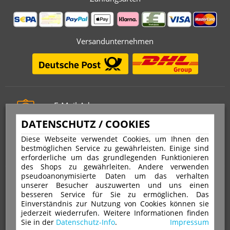
Versandunternehmen
E-Mail-Adresse
info@stempelfritz.de
DATENSCHUTZ / COOKIES
Telefon
Diese Webseite verwendet Cookies, um Ihnen den
0221 677 812 08
bestmöglichen Service zu gewährleisten. Einige sind
erforderliche um das grundlegenden Funktionieren
des Shops zu gewährleiten. Andere verwenden
pseudoanonymisierte Daten um das verhalten
Über uns
unserer Besucher auszuwerten und uns einen
besseren Service für Sie zu ermöglichen. Das
Einverständnis zur Nutzung von Cookies können sie
VERTRAG WIDERRUFEN
IMPRESSUM
jederzeit wiederrufen. Weitere Informationen finden
Sie in der
Datenschutz-Info
.
Impressum
DATENSCHUTZ
WIDERRUFSRECHT
AGB