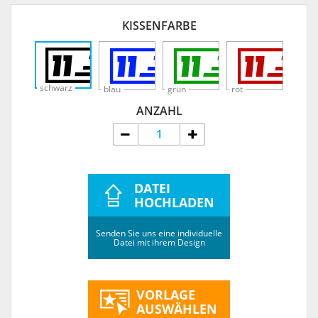
KISSENFARBE
schwarz
blau
grün
rot
ANZAHL
DATEI
HOCHLADEN
Senden Sie uns eine individuelle
Datei mit ihrem Design
VORLAGE
AUSWÄHLEN