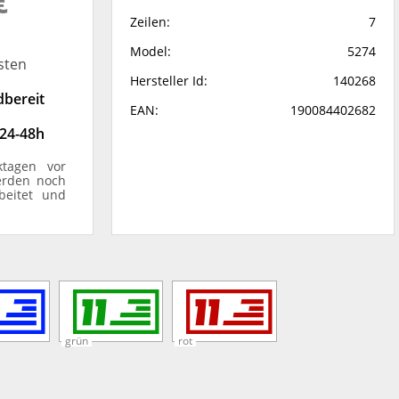
€
Zeilen:
7
Model:
5274
sten
Hersteller Id:
140268
dbereit
EAN:
190084402682
 24-48h
ktagen vor
erden noch
beitet und
grün
rot