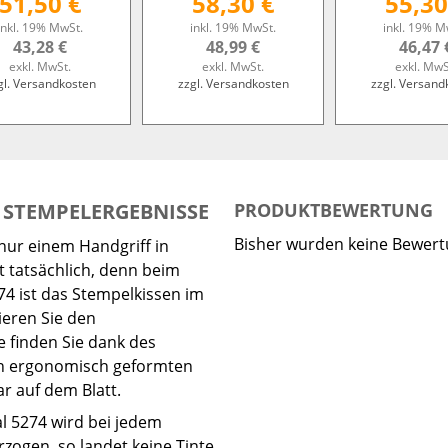
51,50 €
58,30 €
55,30
inkl. 19% MwSt.
inkl. 19% MwSt.
inkl. 19% M
43,28 €
48,99 €
46,47 
exkl. MwSt.
exkl. MwSt.
exkl. MwS
gl. Versandkosten
zzgl. Versandkosten
zzgl. Versand
E STEMPELERGEBNISSE
PRODUKTBEWERTUNG
Bisher wurden keine Bewer
 nur einem Handgriff in
 tatsächlich, denn beim
4 ist das Stempelkissen im
ieren Sie den
e finden Sie dank des
den ergonomisch geformten
r auf dem Blatt.
l 5274 wird bei jedem
zogen, so landet keine Tinte