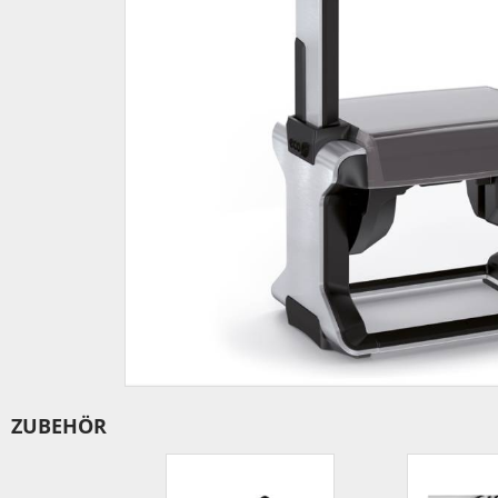
IBAN-BIC-STEMPEL
TRODAT® VINTAGE
PRINTY Z. SELBER SETZEN
EASYPRINT LINE
TRODAT® CREATIVE MINI STEMPEL
PERSONALISIERTE ADRESSSTEMPEL
TRODAT® PIXEL STAMP
STEMPELFRITZ IMPRINT LINE SKYBLU
ZUBEHÖR