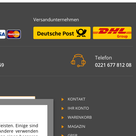
Versandunternehmen
Telefon
59
0221 677 812 08
KONTAKT
RAG WIDERRUFEN
IHR KONTO
SSUM
WARENKORB
SCHUTZ
isten. Einige sind
MAGAZIN
RUFSRECHT
 Andere verwenden
GPSR