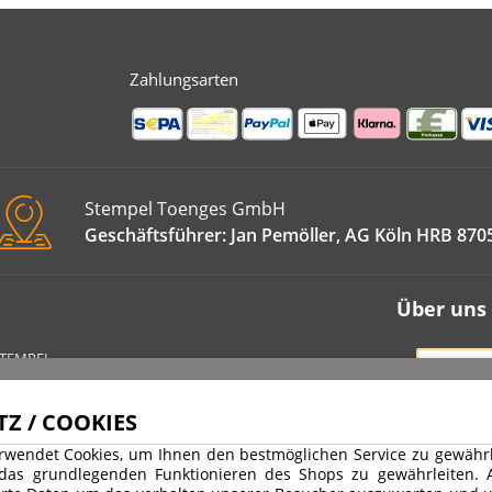
Zahlungsarten
Stempel Toenges GmbH
Geschäftsführer: Jan Pemöller, AG Köln HRB 870
Über uns
STEMPEL
VERT
IMPRE
Z / COOKIES
DATEN
rwendet Cookies, um Ihnen den bestmöglichen Service zu gewährle
WIDER
 das grundlegenden Funktionieren des Shops zu gewährleiten.