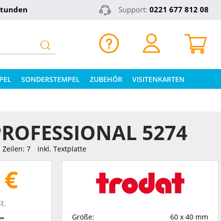
Stunden
Support:
0221 677 812 08
PEL
SONDERSTEMPEL
ZUBEHÖR
VISITENKARTEN
ROFESSIONAL 5274
Zeilen: 7
inkl. Textplatte
 €
t.
Größe:
60 x 40 mm