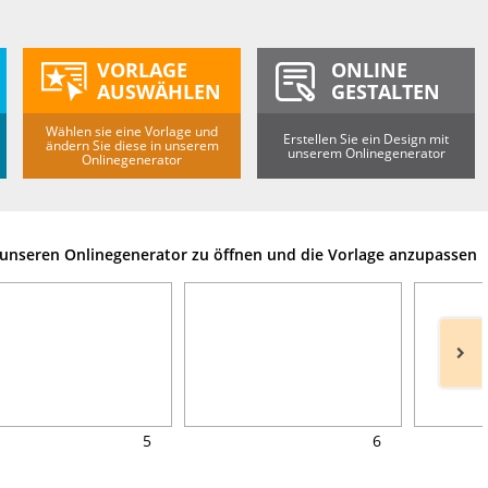
VORLAGE
ONLINE
AUSWÄHLEN
GESTALTEN
Wählen sie eine Vorlage und
Erstellen Sie ein Design mit
ändern Sie diese in unserem
unserem Onlinegenerator
Onlinegenerator
m unseren Onlinegenerator zu öffnen und die Vorlage anzupassen
5
6