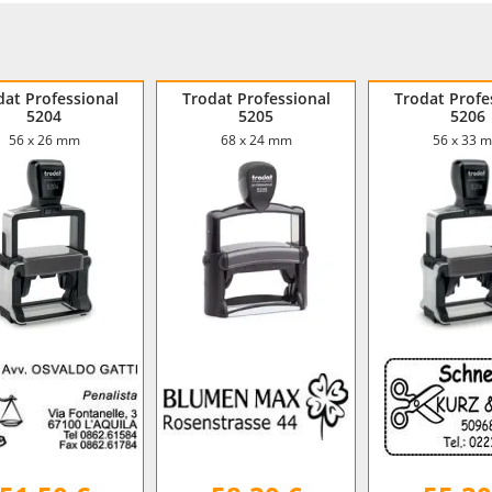
dat Professional
Trodat Professional
Trodat Profe
5204
5205
5206
56 x 26 mm
68 x 24 mm
56 x 33 