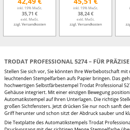
42,49 €
45,51 €
inkl. 19% MwSt.
inkl. 19% MwSt.
35,71 €
38,24 €
exkl. MwSt.
exkl. MwSt.
zzgl. Versandkosten
zzgl. Versandkosten
zz
TRODAT PROFESSIONAL 5274 – FÜR PRÄZIS
Stellen Sie sich vor, Sie könnten Ihre Werbebotschaft mit
leuchtenden Stempelfarben aufs Papier bringen. Das geht
hochwertigen Selbstfärbestempel Trodat Professional 527
Gehäuse integriert. Mit einer einzigen Bewegung position
Automatikstempel auf Ihren Unterlagen. Die richtige Stell
großen Sichtfensters. Jetzt drücken Sie nur noch sanft 
Griff herunter und schon sitzt der Abdruck sauber und kla
Die Textplatte des Automatikstempels Trodat Professiona
Druckvorgang mit der richtigen Menge Stempelfarbe über