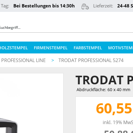
 Tag:
Bei Bestellungen bis 14:30h
Lieferzeit:
24-48 
HOLZSTEMPEL
FIRMENSTEMPEL
FARBSTEMPEL
MOTIVSTEM
 PROFESSIONAL LINE
>
TRODAT PROFESSIONAL 5274
COLOP STEMPELKISSEN
STEMPELKUGELSCHREIBER
TRODAT P
ERSATZPLATTEN NACH TYPEN
PRÄGEZANGEN
ERSATZPLATTEN NACH GRÖSSE
Abdruckfläche: 60 x 40 mm
REINER NUMEROTEURE
ERSATZKISSEN
60,55
TEXTILSTEMPEL
STEMPELFARBEN
inkl. 19% MwS
QR-CODE STEMPEL
STEMPELKISSEN FÜR HOLZSTEMPEL