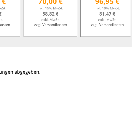
 €
70,00 €
96,95 €
wSt.
inkl. 19% MwSt.
inkl. 19% MwSt.
€
58,82 €
81,47 €
t.
exkl. MwSt.
exkl. MwSt.
kosten
zzgl. Versandkosten
zzgl. Versandkosten
tungen abgegeben.