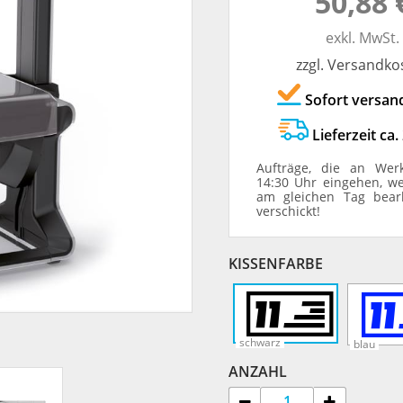
50,88 
TRODAT® ID PROTECTOR
VERSCHLUSSKAPPEN
exkl. MwSt.
zzgl. Versandko
STEMPELHALTER
Sofort versan
E
Lieferzeit ca.
Aufträge, die an Wer
14:30 Uhr eingehen, w
am gleichen Tag bear
verschickt!
KISSENFARBE
schwarz
blau
ANZAHL