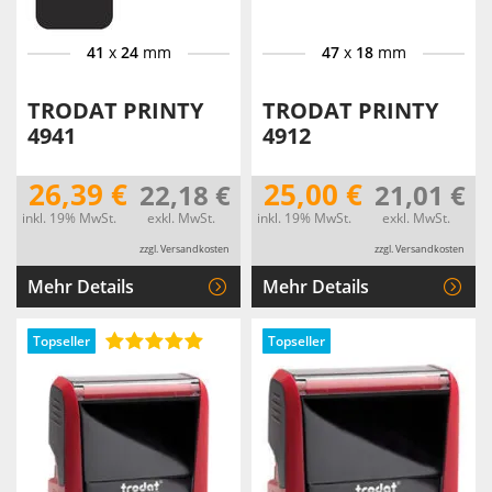
41
x
24
mm
47
x
18
mm
TRODAT PRINTY
TRODAT PRINTY
4941
4912
26,39 €
25,00 €
22,18 €
21,01 €
inkl. 19% MwSt.
exkl. MwSt.
inkl. 19% MwSt.
exkl. MwSt.
zzgl. Versandkosten
zzgl. Versandkosten
Mehr Details
Mehr Details
Topseller
Topseller