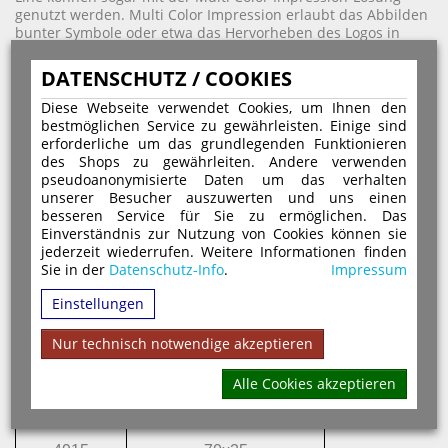
genutzt werden. Multi Color Impression erlaubt das Abbilden
bunter Symbole oder etwa das Hervorheben des Logos in
Farbe. Für die Gestaltung eines mehrfarbigen Abdrucks
stehen 15 attraktive Farben zur Auswahl. Die mehrfarbigen
DATENSCHUTZ / COOKIES
Stempelkissen erzeugen deshalb absolut einzigartige
Stempelabdrucke. Diese Stempelformate können Sie bei
Diese Webseite verwendet Cookies, um Ihnen den
Stempelfritz kaufen:
bestmöglichen Service zu gewährleisten. Einige sind
erforderliche um das grundlegenden Funktionieren
des Shops zu gewährleiten. Andere verwenden
pseudoanonymisierte Daten um das verhalten
Modell
Stempelplatte in mm
Stempelk
unserer Besucher auszuwerten und uns einen
besseren Service für Sie zu ermöglichen. Das
4907
13x6
einfar
Einverständnis zur Nutzung von Cookies können sie
jederzeit wiederrufen. Weitere Informationen finden
4908
15x7
Sie in der
Datenschutz-Info
.
Impressum
Einstellungen
4010
26x9
4911
38x14
auch als Mul
Nur technisch notwendige akzeptieren
4912
47x18
Alle Cookies akzeptieren
4913
58x22