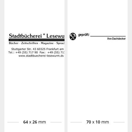
64
x
26
mm
70
x
10
mm