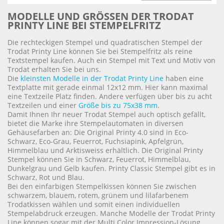
MODELLE UND GRÖSSEN DER TRODAT P
RINTY LINE BEI STEMPELFRITZ
Die rechteckigen Stempel und quadratischen Stempel der
Trodat Printy Line können Sie bei Stempelfritz als reine
Textstempel kaufen. Auch ein Stempel mit Text und Motiv von
Trodat erhalten Sie bei uns.
Die
kleinsten Modelle in der Trodat Printy Line
haben eine
Textplatte mit gerade einmal 12x12 mm. Hier kann maximal
eine Textzeile Platz finden. Andere verfügen über bis zu acht
Textzeilen und einer
Größe bis zu 75x38 mm
.
Damit Ihnen Ihr neuer Trodat Stempel auch optisch gefällt,
bietet die Marke ihre Stempelautomaten in diversen
Gehäusefarben an: Die Original Printy 4.0 sind in Eco-
Schwarz, Eco-Grau, Feuerrot, Fuchsiapink, Apfelgrün,
Himmelblau und Arktisweiss erhältlich. Die Original Printy
Stempel können Sie in Schwarz, Feuerrot, Himmelblau,
Dunkelgrau und Gelb kaufen. Printy Classic Stempel gibt es in
Schwarz, Rot und Blau.
Bei den einfarbigen Stempelkissen können Sie zwischen
schwarzem, blauem, rotem, grünem und lilafarbenem
Trodatkissen wählen und somit einen individuellen
Stempelabdruck erzeugen. Manche Modelle der Trodat Printy
Line können sogar mit der Multi Color Impression-Lösung