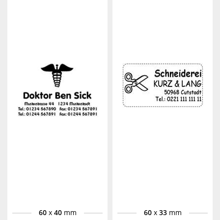
60
x
40
mm
60
x
33
mm