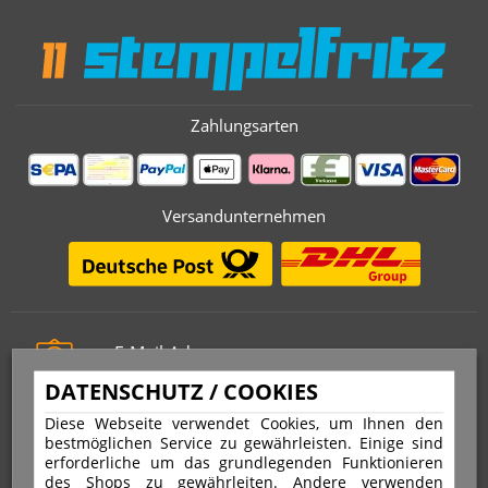
Zahlungsarten
Versandunternehmen
E-Mail-Adresse
info@stempelfritz.de
DATENSCHUTZ / COOKIES
Telefon
Diese Webseite verwendet Cookies, um Ihnen den
0221 677 812 08
bestmöglichen Service zu gewährleisten. Einige sind
erforderliche um das grundlegenden Funktionieren
des Shops zu gewährleiten. Andere verwenden