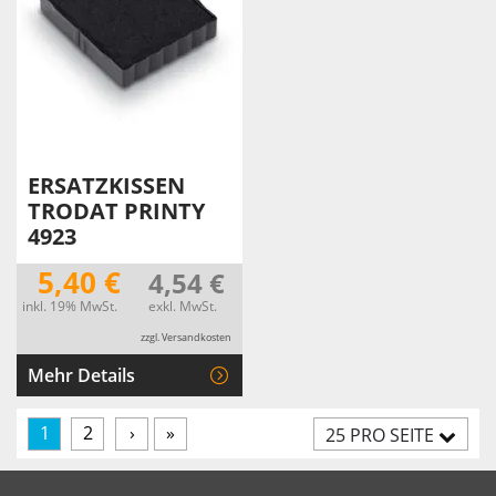
ERSATZKISSEN
TRODAT PRINTY
4923
5,40 €
4,54 €
inkl. 19% MwSt.
exkl. MwSt.
zzgl. Versandkosten
Mehr Details
1
2
›
»
25 PRO SEITE