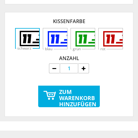
KISSENFARBE
schwarz
blau
grün
rot
ANZAHL
ZUM
WARENKORB
HINZUFÜGEN