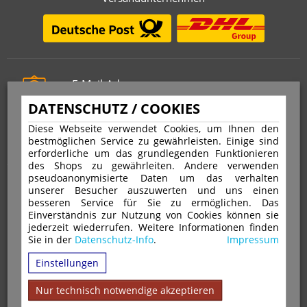
E-Mail-Adresse
info@stempelfritz.de
DATENSCHUTZ / COOKIES
Telefon
Diese Webseite verwendet Cookies, um Ihnen den
0221 677 812 08
bestmöglichen Service zu gewährleisten. Einige sind
erforderliche um das grundlegenden Funktionieren
des Shops zu gewährleiten. Andere verwenden
pseudoanonymisierte Daten um das verhalten
Über uns
unserer Besucher auszuwerten und uns einen
besseren Service für Sie zu ermöglichen. Das
Einverständnis zur Nutzung von Cookies können sie
VERTRAG WIDERRUFEN
IMPRESSUM
jederzeit wiederrufen. Weitere Informationen finden
Sie in der
Datenschutz-Info
.
Impressum
DATENSCHUTZ
WIDERRUFSRECHT
AGB
Einstellungen
VERSAND & ZAHLUNGSARTEN
KONTAKT
IHR KONTO
WARENKORB
MAGAZIN
GPSR
Nur technisch notwendige akzeptieren