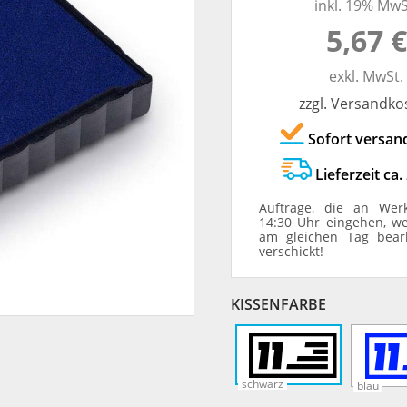
inkl. 19% MwS
TRODAT® ID PROTECTOR
VERSCHLUSSKAPPEN
5,67 €
STEMPELHALTER
exkl. MwSt.
zzgl. Versandko
E
Sofort versan
Lieferzeit ca.
Aufträge, die an Wer
14:30 Uhr eingehen, w
am gleichen Tag bear
verschickt!
KISSENFARBE
schwarz
blau