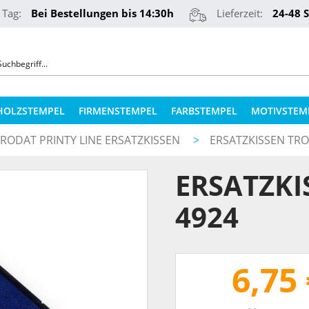
 Tag:
Bei Bestellungen bis 14:30h
Lieferzeit:
24-48 
HOLZSTEMPEL
FIRMENSTEMPEL
FARBSTEMPEL
MOTIVSTEM
RODAT PRINTY LINE ERSATZKISSEN
>
ERSATZKISSEN TRO
COLOP STEMPELKISSEN
STEMPELKUGELSCHREIBER
ERSATZKI
ERSATZPLATTEN NACH TYPEN
PRÄGEZANGEN
ERSATZPLATTEN NACH GRÖSSE
4924
REINER NUMEROTEURE
ERSATZKISSEN
TEXTILSTEMPEL
STEMPELFARBEN
6,75 
QR-CODE STEMPEL
STEMPELKISSEN FÜR HOLZSTEMPEL