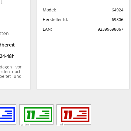
t.
Model:
64924
Hersteller Id:
69806
EAN:
92399698067
sten
dbereit
 24-48h
ktagen vor
erden noch
beitet und
grün
rot