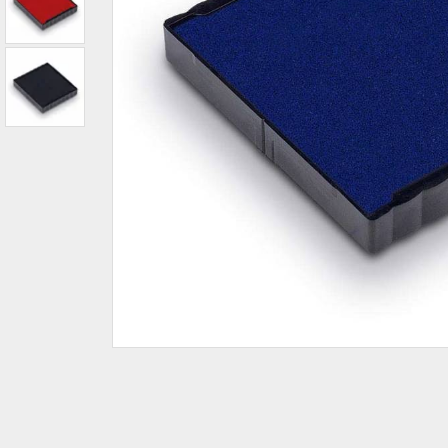
IBAN-BIC-STEMPEL
TRODAT® VINTAGE
PRINTY Z. SELBER SETZEN
EASYPRINT LINE
TRODAT® CREATIVE MINI STEMPEL
PERSONALISIERTE ADRESSSTEMPEL
TRODAT® PIXEL STAMP
STEMPELFRITZ IMPRINT LINE SKYBLU