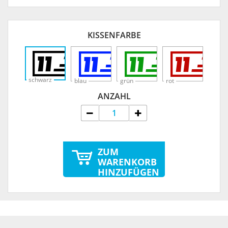
KISSENFARBE
schwarz
blau
grün
rot
ANZAHL
ZUM
WARENKORB
HINZUFÜGEN