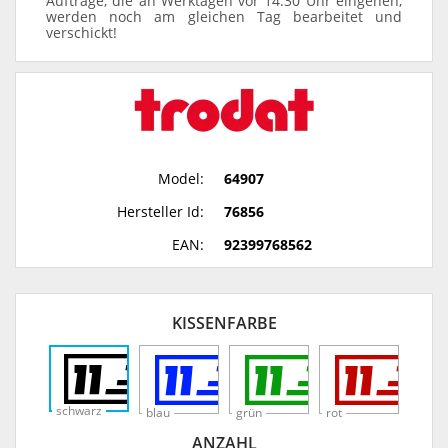
Aufträge, die an Werktagen vor 14:30 Uhr eingehen,
werden noch am gleichen Tag bearbeitet und
verschickt!
Model:
64907
Hersteller Id:
76856
EAN:
92399768562
KISSENFARBE
schwarz
blau
grün
rot
ANZAHL