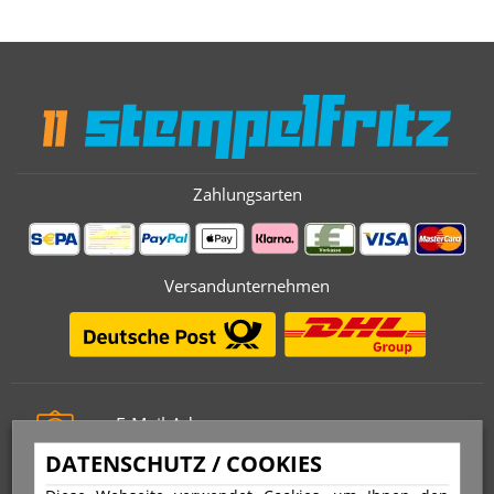
Zahlungsarten
Versandunternehmen
E-Mail-Adresse
info@stempelfritz.de
DATENSCHUTZ / COOKIES
Telefon