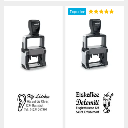
AUFST.
Topseller