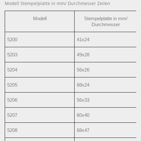
Modell Stempelplatte in mm/ Durchmesser Zeilen
Modell
Stempelplatte in mm/
Durchmesser
5200
41x24
5203
49x28
5204
56x26
5205
68x24
5206
56x33
5207
60x40
5208
68x47