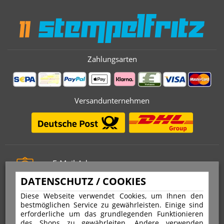
Zahlungsarten
Versandunternehmen
E-Mail-Adresse
info@stempelfritz.de
DATENSCHUTZ / COOKIES
Telefon
Diese Webseite verwendet Cookies, um Ihnen den
0221 677 812 08
bestmöglichen Service zu gewährleisten. Einige sind
erforderliche um das grundlegenden Funktionieren
des Shops zu gewährleiten. Andere verwenden